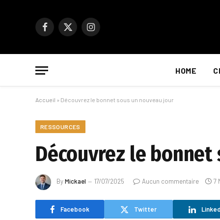
Facebook
X
Instagram
(Twitter)
HOME
C
Accueil
»
Découvrez le bonnet sous un nouveau jour
RESSOURCES
Découvrez le bonnet 
By
Mickael
17/07/2025
Aucun commentaire
7 
Facebook
Twitter
Linked