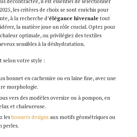
us décontractée, il est essentiel de sélectionner
2025, les critères de choix se sont enrichis pour
te, à la recherche d’
élégance hivernale
tout
idérer, la matière joue un rôle crucial. Optez pour
haleur optimale, ou privilégiez des textiles
heveux sensibles à la déshydratation.
 selon votre style :
z un bonnet en cachemire ou en laine fine, avec une
tre morphologie.
ous vers des modèles oversize ou à pompon, en
elax et chaleureuse.
z les
bonnets designs
aux motifs géométriques ou
n perles.