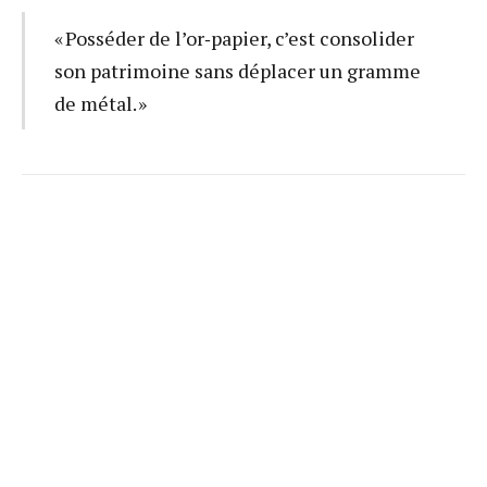
« Posséder de l’or‑papier, c’est consolider
son patrimoine sans déplacer un gramme
de métal. »
1. Conjoncture : entre inflation
post‑crise et souveraineté alimentaire
L’Union européenne respire : l’inflation est revenue sur
la cible de 2 % en juin 2025 après avoir culminé à
10,6 %
en octobre 2022
. Un reflux salutaire, mais la mémoire
courte. Les taux directeurs, maintenus en terrain positif,
interrogent les investisseurs patrimoniaux : comment
préserver la puissance d’achat sans subir la pression