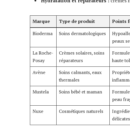
Hydratation et réparateurs :
crèmes h
Marque
Type de produit
Points f
Bioderma
Soins dermatologiques
Hypoalle
peaux se
La Roche-
Crèmes solaires, soins
Formule
Posay
réparateurs
haute to
Avène
Soins calmants, eaux
Propriét
thermales
inflamma
Mustela
Soins bébé et maman
Formules
peau fra
Nuxe
Cosmétiques naturels
Ingrédie
délicates