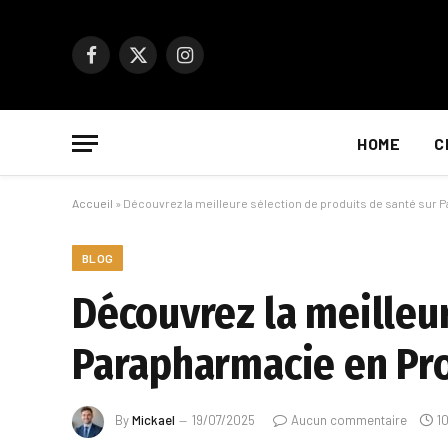
Facebook
X
Instagram
(Twitter)
HOME
C
Accueil
»
Découvrez la meilleure sélection de produits de santé sur
BLOG
Découvrez la meilleur
Parapharmacie en Pr
By
Mickael
19/07/2025
Aucun commentaire
1