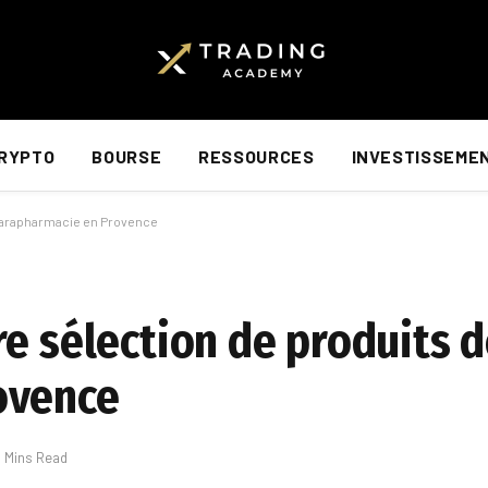
RYPTO
BOURSE
RESSOURCES
INVESTISSEME
 Parapharmacie en Provence
e sélection de produits d
ovence
0 Mins Read