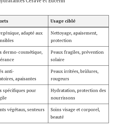
ydratantes CeraVe et Eucerin
orts
Usage ciblé
rgénique, adapté aux
Nettoyage, apaisement,
nsibles
protection
s dermo-cosmétique,
Peaux fragiles, prévention
lérance
solaire
és anti-
Peaux irritées, brûlures,
toires, apaisantes
rougeurs
 spécifiques pour
Hydratation, protection des
gile
nourrissons
nts végétaux, senteurs
Soins visage et corporel,
beauté