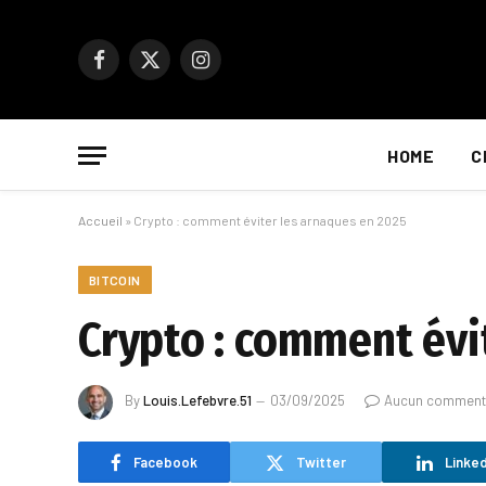
Facebook
X
Instagram
(Twitter)
HOME
C
Accueil
»
Crypto : comment éviter les arnaques en 2025
BITCOIN
Crypto : comment évi
By
Louis.Lefebvre.51
03/09/2025
Aucun comment
Facebook
Twitter
Linked