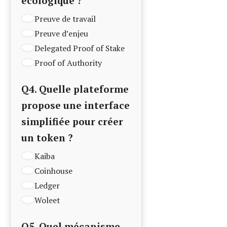
stimule l’engagement
des détenteurs de
tokens ?
Burn
Liquidity Mining
ICO
Testnet
Valider