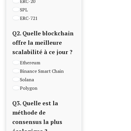
Preuve de travail
Preuve d’enjeu
Delegated Proof of Stake
Proof of Authority
Q4. Quelle plateforme
propose une interface
simplifiée pour créer
un token ?
Kaiba
Coinhouse
Ledger
Woleet
Q5. Quel mécanisme