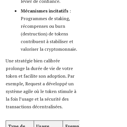
Utility
Accès à un
iExec
Fidélisation,
Token
service
adoption
Security
Actif
Tokenisés
Levée de fonds
Token
financier
via Arianee
Governance
Votes
Plateformes
Participation
Token
décisionnels
DeFi
communautaire
NFT
Actifs
Sorare
Marché
uniques
secondaire,
rareté
Créer et déployer votre
token : étape par étape
sans coder