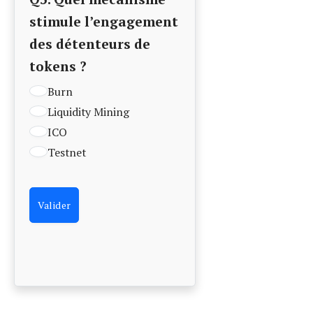
Facebook
Twitter
Pinterest
LinkedIn
Tumblr
Telegram
Email
PREVIOUS
NEXT ARTICLE
ARTICLE
Crypto-monnaie :
Ethereum et
réglementations
métaverse :
à connaître en
investir dans le
2025
futur dès 2025
Louis.Lefebvre.51
Trader et analyste
financier de 41 ans,
passionné par les
marchés et l’analyse des