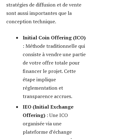
Coinhouse, qui assure une
visibilité et un encadrement
réglementaire.
Liquidity Mining et
Staking
: Impliquer la
communauté à travers des
mécanismes de récompense
permet d’augmenter la
demande et stabiliser le prix.
Partenariats stratégiques
:
Collaborer avec des acteurs
établis comme Ternoa ou
iExec permet de bénéficier
de leur réseau et expertise.
Le listage sur des plateformes
d’échange est crucial. Binance,