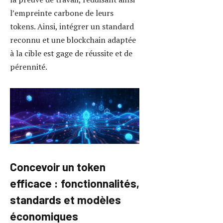
Concevoir un token ne se limite pas
à se doter d’un nom ou d’un
symbole. Chaque détail contribue à
dessiner sa valeur et sa place au
sein de l’écosystème blockchain.
Une réflexion approfondie sur ses
fonctionnalités est impérative avant
toute ligne de code. Les tokens
peuvent répondre à des besoins
variés :
Tokens utilitaires
:
Permettent l’accès à un
service ou à une application
décentralisée, comme ceux
utilisés par iExec pour la
puissance de calcul