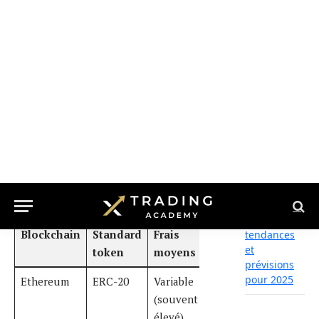
Binance
BEP-20
Faible
55 TPS
Élevée
Smart Chain
Solana
SPL
Très
65000
Modérée
faible
TPS
Polygon
ERC-20
Très
65000
Bonne
faible
TPS
(couche
2)
Dans une optique de
développement durable, certains
acteurs privilégient désormais des
blockchains reposant sur la preuve
d’enjeu (Proof of Stake) plutôt que
la preuve de travail, réduisant ainsi