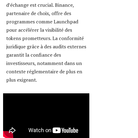
🔶 Quels tokens ont le
plus performé en
novembre ? Quels sont
les meilleurs APR du
moment ?
Réponse en image ⏬️
Toutes les cryptos
disponibles sur Meria
sont ici :
https://t.co/GkHlG26ezd
pic.twitter.com/UzTDZh
GgE6