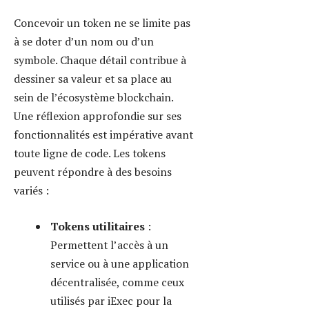
décentralisée.
Tokens de sécurité
:
Représentent des actifs
financiers ou des parts
d’entreprises, soumis à des
régulations plus strictes.
Tokens de gouvernance
:
Donnent la possibilité à
leurs détenteurs
d’influencer les décisions
d’un projet, un modèle
populaire chez les projets
DeFi.
Tokens non fongibles
(NFT)
: Uniques, souvent
utilisés dans les domaines de