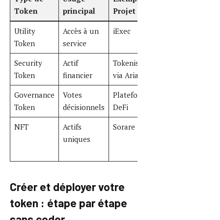
L’époque où créer un token
nécessitait de solides compétences
en programmation est révolue.
Aujourd’hui, des plateformes
accessibles permettent à presque
tout un chacun de concevoir,
personnaliser et déployer son
token sur des blockchains
reconnues. Ce procédé réduit
drastiquement le temps et les coûts.
Choix de la plateforme
:
Des services comme
Coinhouse offrent des
interfaces simplifiées pour
choisir la blockchain et