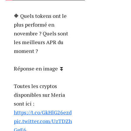
— Meria
(@Meria_Finance)
December 3, 2024
Évolutions et challenges :
sécuriser et pérenniser
votre token dans un
univers réglementé
La blockchain avance vite, tout
comme les réglementations qui
l’entourent. Maintenir la sécurité et
la viabilité de votre token demande
une vigilance constante et une
adaptation aux nouveautés.