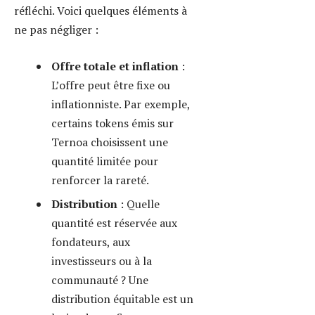
Mécanismes incitatifs
:
Programmes de staking,
récompenses ou burn
(destruction) de tokens
contribuent à stabiliser et
valoriser la cryptomonnaie.
Une stratégie bien calibrée
prolonge la durée de vie de votre
token et facilite son adoption. Par
exemple, Request a développé un
système agile où le token stimule à
la fois l’usage et la sécurité des
transactions décentralisées.
Type de
Usage
Exemple
Impact
Token
principal
Projet
économique