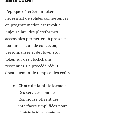
configurer les paramètres
du token.
Définition des
caractéristiques
: Le nom,
le symbole, l’offre totale et
les frais de transactions sont
configurables via des outils
intuitifs.
Test sur testnet
: Avant
tout déploiement, il est
préférable de tester les
fonctionnalités sur un
réseau de test pour éviter
toute erreur.
Déploiement
: La mise en
ligne se fait en quelques