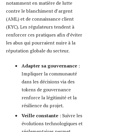
d’anticiper et d’ajuster la
stratégie.
Partenariats et
intégrations
: Collaborer
avec des acteurs comme
Arianee, spécialisés dans la
traçabilité des actifs
numériques, pour enrichir
les cas d’usage de votre
token.
La pérennité repose sur un
équilibre entre innovation, sécurité
et conformité. S’imposer dans ce
secteur nécessite une démarche
rigoureuse et proactive.