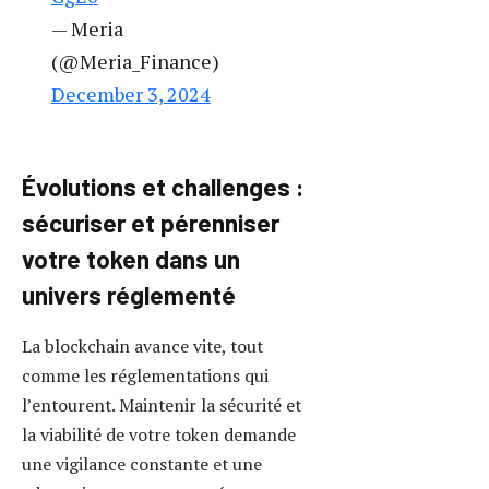
Les audits réalisés par des
spécialistes comme Kaiko ou Woleet
représentent un gage de crédibilité
et de confiance. La transparence
sur le code source et le suivi des
performances permettent
d’anticiper les vulnérabilités. Par
exemple, la mise à jour régulière
des contrats intelligents est
essentielle pour contrer les failles
découvertes post-lancement.
Sur le plan réglementaire,
comprendre et se conformer aux
exigences locales s’impose,
notamment en matière de lutte