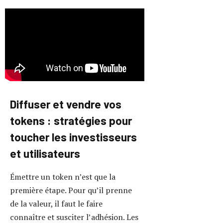
sont aussi importantes que la
conception technique.
Initial Coin Offering (ICO)
: Méthode traditionnelle qui
consiste à vendre une partie
de votre offre totale pour
financer le projet. Cette
étape implique
réglementation et
transparence accrues.
IEO (Initial Exchange
Offering)
: Une ICO
organisée via une
plateforme d’échange
reconnue, par exemple