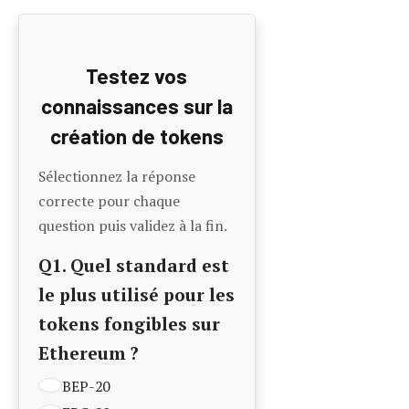
SPL
ERC-721
Q2. Quelle blockchain
offre la meilleure
scalabilité à ce jour ?
Ethereum
Binance Smart Chain
Solana
Polygon
Q3. Quelle est la
méthode de
consensus la plus
écologique ?