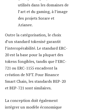
ne pas négliger :
Offre totale et inflation
:
L’offre peut être fixe ou
inflationniste. Par exemple,
certains tokens émis sur
Ternoa choisissent une
quantité limitée pour
renforcer la rareté.
Distribution
: Quelle
quantité est réservée aux
fondateurs, aux
investisseurs ou à la
communauté ? Une
distribution équitable est un
levier de confiance.