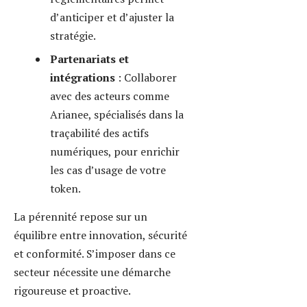
Testez vos
connaissances sur la
création de tokens
Sélectionnez la réponse
correcte pour chaque
question puis validez à la fin.
Q1. Quel standard est
le plus utilisé pour les
tokens fongibles sur
Ethereum ?
BEP-20
ERC-20