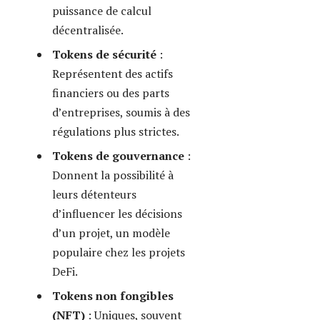
l’art et du gaming, à l’image
des projets Sorare et
Arianee.
Outre la catégorisation, le choix
d’un standard tokenisé garantit
l’interopérabilité. Le standard ERC-
20 est la base pour la plupart des
tokens fongibles, tandis que l’ERC-
721 ou ERC-1155 encadrent la
création de NFT. Pour Binance
Smart Chain, les standards BEP-20
et BEP-721 sont similaires.
La conception doit également
intégrer un modèle économique
réfléchi. Voici quelques éléments à