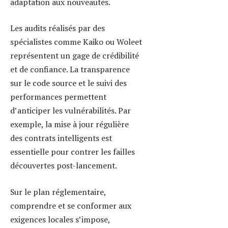
contre le blanchiment d’argent
(AML) et de connaissance client
(KYC). Les régulateurs tendent à
renforcer ces pratiques afin d’éviter
les abus qui pourraient nuire à la
réputation globale du secteur.
Adapter sa gouvernance
:
Impliquer la communauté
dans les décisions via des
tokens de gouvernance
renforce la légitimité et la
résilience du projet.
Veille constante
: Suivre les
évolutions technologiques et
réglementaires permet