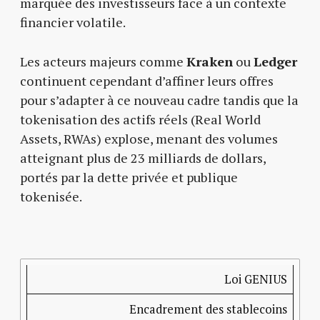
marquée des investisseurs face à un contexte
financier volatile.
Les acteurs majeurs comme
Kraken
ou
Ledger
continuent cependant d’affiner leurs offres
pour s’adapter à ce nouveau cadre tandis que la
tokenisation des actifs réels (Real World
Assets, RWAs) explose, menant des volumes
atteignant plus de 23 milliards de dollars,
portés par la dette privée et publique
tokenisée.
Mesure
Description
Conséquence
américaine
sur le
Loi GENIUS
marché
Encadrement des stablecoins