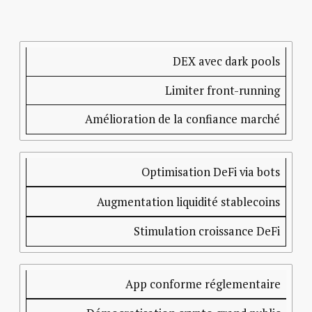
Innovation
Objectif
Impact
technologique
sur la
DEX avec dark pools
régulation
Limiter front-running
Amélioration de la confiance marché
Optimisation DeFi via bots
Augmentation liquidité stablecoins
Stimulation croissance DeFi
App conforme réglementaire