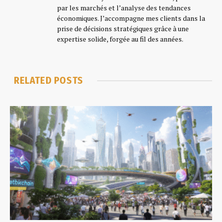
par les marchés et l’analyse des tendances
Trading français
économiques. J’accompagne mes clients dans la
prise de décisions stratégiques grâce à une
Respect MiCA, transparence
expertise solide, forgée au fil des années.
StackinSat
RELATED
POSTS
Équipe d’experts Bitcoin
Concentration sur BTC, conformité
Just Mining
Investment mining
Focalisation sur minage responsable