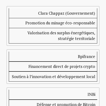
Acteur
Rôle
Impact sur
l’écosystème
Clara Chappaz (Gouvernement)
crypto
Promotion du minage éco-responsable
français
Valorisation des surplus énergétiques,
stratégie territoriale
Bpifrance
Financement direct de projets crypto
Soutien à l’innovation et développement local
INBi
Défense et promotion de Bitcoin