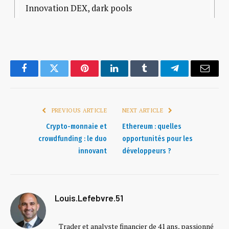
Innovation DEX, dark pools
Kraken
Services institutionnels
Facebook
Twitter
Pinterest
LinkedIn
Tumblr
Telegram
Email
Conformité américaine, lutte LCB-FT
PREVIOUS ARTICLE
NEXT ARTICLE
Crypto-monnaie et
Ethereum : quelles
Bitstamp
crowdfunding : le duo
opportunités pour les
innovant
développeurs ?
Plateforme européenne historique
Gestion anti-fraude et sécurité
Louis.Lefebvre.51
Paymium
Trader et analyste financier de 41 ans, passionné